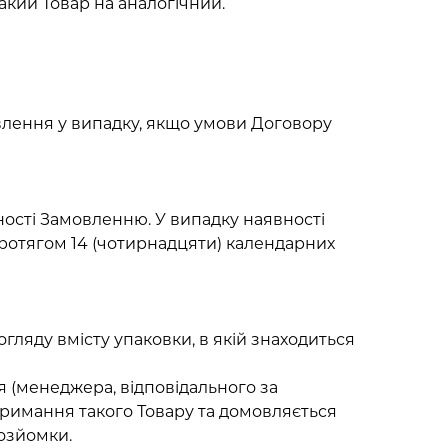
акий Товар на аналогічний.
влення у випадку, якщо умови Договору
дності Замовленню. У випадку наявності
протягом 14 (чотирнадцяти) календарних
огляду вмісту упаковки, в якій знаходиться
я (менеджера, відповідального за
римання такого Товару та домовляється
еозйомки.