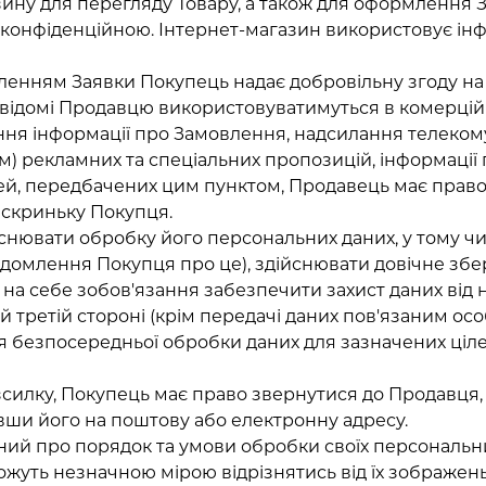
азину для перегляду Товару, а також для оформлення
 є конфіденційною. Інтернет-магазин використовує і
ленням Заявки Покупець надає добровільну згоду на
 відомі Продавцю використовуватимуться в комерційн
ння інформації про Замовлення, надсилання телеком
 рекламних та спеціальних пропозицій, інформації пр
ілей, передбачених цим пунктом, Продавець має прав
 скриньку Покупця.
йснювати обробку його персональних даних, у тому чи
домлення Покупця про це), здійснювати довічне збер
е на себе зобов'язання забезпечити захист даних від 
й третій стороні (крім передачі даних пов'язаним о
безпосередньої обробки даних для зазначених цілей
озсилку, Покупець має право звернутися до Продавця,
вши його на поштову або електронну адресу.
ений про порядок та умови обробки своїх персональн
ожуть незначною мірою відрізнятись від їх зображень