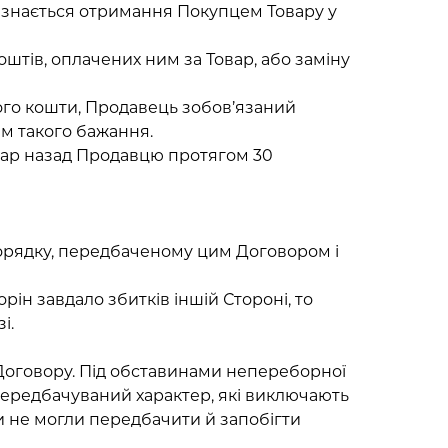
визнається отримання Покупцем Товару у
штів, оплачених ним за Товар, або заміну
ього кошти, Продавець зобов’язаний
м такого бажання.
вар назад Продавцю протягом 30
порядку, передбаченому цим Договором і
ін завдало збитків іншій Стороні, то
і.
 Договору. Під обставинами непереборної
передбачуваний характер, які виключають
 не могли передбачити й запобігти