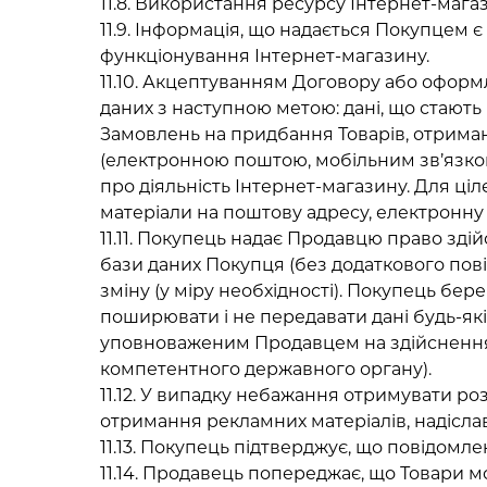
11.8. Використання ресурсу Інтернет-маг
11.9. Інформація, що надається Покупцем
функціонування Інтернет-магазину.
11.10. Акцептуванням Договору або оформ
даних з наступною метою: дані, що стають
Замовлень на придбання Товарів, отрима
(електронною поштою, мобільним зв’язком)
про діяльність Інтернет-магазину. Для ц
матеріали на поштову адресу, електронну
11.11. Покупець надає Продавцю право зді
бази даних Покупця (без додаткового пові
зміну (у міру необхідності). Покупець бер
поширювати і не передавати дані будь-які
уповноваженим Продавцем на здійснення 
компетентного державного органу).
11.12. У випадку небажання отримувати р
отримання рекламних матеріалів, надісла
11.13. Покупець підтверджує, що повідомл
11.14. Продавець попереджає, що Товари м