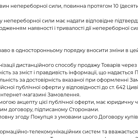
тавин непереборної сили, повинна протягом 10 (десят
ну непереборної сили має надати відповідне підтвер
дженням наявності і тривалості дії непереборної сил
 право в односторонньому порядку вносити зміни в ц
нізації дистанційного способу продажу Товарів через 
ьність за зміст і правдивість інформації, що надаєт
альність за достовірність вказаної при оформленні За
йсної публічної оферти у відповідності до ст. 642 Цив
нтернет-магазині Замовлення.
могою акцепту цієї публічної оферти, має юридичну чи
ьним договору, підписаному Сторонами.
 повну згоду Покупця з умовами цього Договору купів
нформаційно-телекомунікаційних систем та вважаєтьс