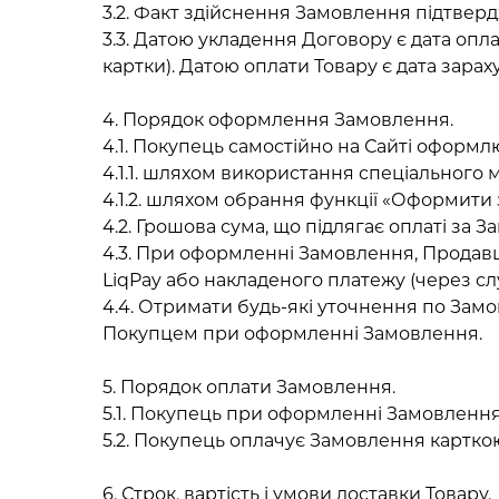
3.2. Факт здійснення Замовлення підтвер
3.3. Датою укладення Договору є дата опл
картки). Датою оплати Товару є дата зара
4. Порядок оформлення Замовлення.
4.1. Покупець самостійно на Сайті оформлю
4.1.1. шляхом використання спеціального 
4.1.2. шляхом обрання функції «Оформити
4.2. Грошова сума, що підлягає оплаті за
4.3. При оформленні Замовлення, Продавц
LiqPay або накладеного платежу (через с
4.4. Отримати будь-які уточнення по За
Покупцем при оформленні Замовлення.
5. Порядок оплати Замовлення.
5.1. Покупець при оформленні Замовлення
5.2. Покупець оплачує Замовлення карткою
6. Строк, вартість і умови доставки Товару.