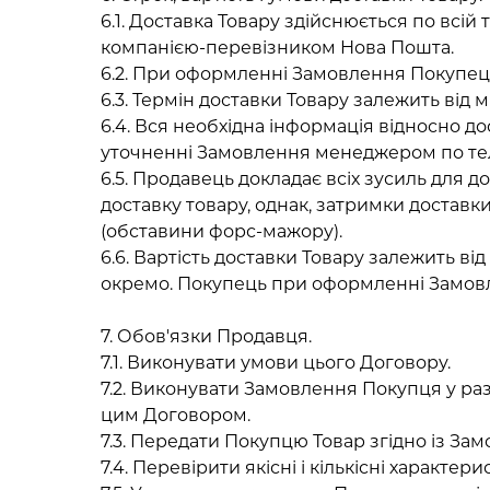
6.1. Доставка Товару здійснюється по всій
компанією-перевізником Нова Пошта.
6.2. При оформленні Замовлення Покупець
6.3. Термін доставки Товару залежить від
6.4. Вся необхідна інформація відносно д
уточненні Замовлення менеджером по те
6.5. Продавець докладає всіх зусиль для 
доставку товару, однак, затримки достав
(обставини форс-мажору).
6.6. Вартість доставки Товару залежить ві
окремо. Покупець при оформленні Замовл
7. Обов'язки Продавця.
7.1. Виконувати умови цього Договору.
7.2. Виконувати Замовлення Покупця у ра
цим Договором.
7.3. Передати Покупцю Товар згідно із З
7.4. Перевірити якісні і кількісні характер