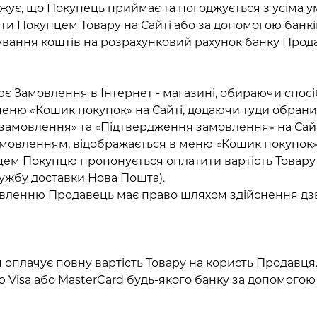
джує, що Покупець приймає та погоджується з усіма 
ати Покупцем Товару на Сайті або за допомогою банкі
хування коштів на розрахунковий рахунок банку Прод
є Замовлення в Інтернет - магазині, обираючи спосіб,
меню «Кошик покупок» на Сайті, додаючи туди обрани
 замовлення» та «Підтвердження замовлення» на Сайт
 Замовленням, відображається в меню «Кошик покупок» 
ем Покупцю пропонується оплатити вартість Товару 
лужбу доставки Нова Пошта).
мовленню Продавець має право шляхом здійснення дзв
 оплачує повну вартість Товару на користь Продавця
 Visa або MasterCard будь-якого банку за допомогою