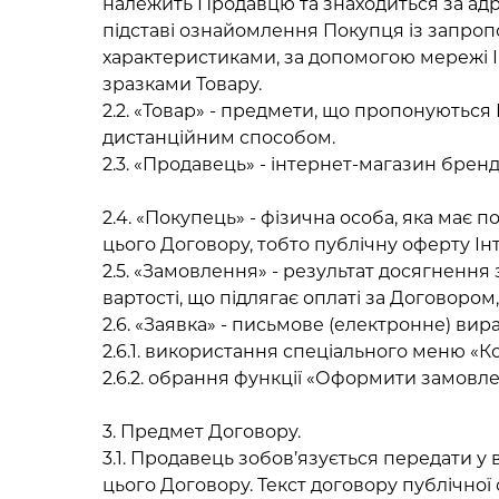
належить Продавцю та знаходиться за а
підставі ознайомлення Покупця із запроп
характеристиками, за допомогою мережі 
зразками Товару.
2.2. «Товар» - предмети, що пропонуютьс
дистанційним способом.
2.3. «Продавець» - інтернет-магазин бренд
2.4. «Покупець» - фізична особа, яка має 
цього Договору, тобто публічну оферту Ін
2.5. «Замовлення» - результат досягнення 
вартості, що підлягає оплаті за Договоро
2.6. «Заявка» - письмове (електронне) в
2.6.1. використання спеціального меню «К
2.6.2. обрання функції «Оформити замовл
3. Предмет Договору.
3.1. Продавець зобов’язується передати у
цього Договору. Текст договору публічної 