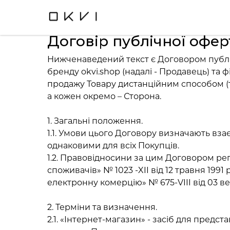
Договір публічної офер
Нижченаведений текст є Договором публічн
бренду okvi.shop (надалі - Продавець) та ф
продажу Товару дистанційним способом (т
а кожен окремо – Сторона.
1. Загальні положення.
1.1. Умови цього Договору визначають вз
однаковими для всіх Покупців.
1.2. Правовідносини за цим Договором ре
споживачів» № 1023 -XII від 12 травня 199
електронну комерцію» № 675-VIII від 03 ве
2. Терміни та визначення.
2.1. «Інтернет-магазин» - засіб для пред