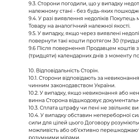
9.3. Сторони погодили, що у випадку нед
належному стані - без будь-яких пошкодже
9.4. У разі виявлення недоліків Покупец
Товару на аналогічний належної якості.
9.5. У випадку, якщо через виявлені недо
повернути такі кошти протягом 30 (тридц
9.6 Після повернення Продавцем коштів з
(тридцяти) календарних днів з моменту п
10. Відповідальність Сторін.
10.1. Сторони відповідають за невиконан
чинним законодавством України.
10.2. У випадку, якщо невиконання або не
винна Сторона відшкодовує документально
10.3. Сплата штрафу чи пені не звільняє в
10.4. У випадку обставин непереборної с
сили для цілей цього Договору розуміють
можливість або об’єктивно перешкоджают
розумними мірами.