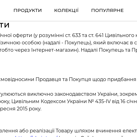
ПРОДУКТИ
КОЛЕКЦІЇ
ПОПУЛЯРНЕ
ти
ої оферти (у розумінні ст. 633 та ст. 641 Цивільного
ізичною особою (надалі - Покупець), який включає в се
обто через Інтернет-магазин). Надалі Покупець та 
аємовідносини Продавця та Покупця щодо придбання Т
гулюються виключно законодавством України, зокрем
1 року, Цивільним Кодексом України № 435-IV від 16 сі
ресня 2015 року.
ставлення або реалізації Товару шляхом вчинення елек