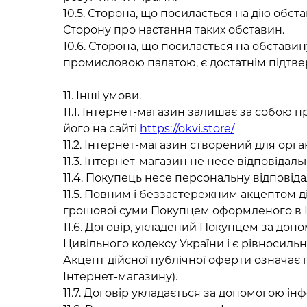
10.5. Сторона, що посилається на дію обс
Сторону про настання таких обставин.
10.6. Сторона, що посилається на обстави
промисловою палатою, є достатнім підтвер
11. Інші умови.
11.1. Інтернет-магазин залишає за собою
його на сайті
https://okvi.store/
11.2. Інтернет-магазин створений для орга
11.3. Інтернет-магазин не несе відповідал
11.4. Покупець несе персональну відповід
11.5. Повним і беззастережним акцептом ді
грошової суми Покупцем оформленого в І
11.6. Договір, укладений Покупцем за допо
Цивільного кодексу України і є рівносил
Акцепт дійсної публічної оферти означає
Інтернет-магазину).
11.7. Договір укладається за допомогою і