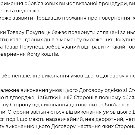
отримання обов’язкових вимог вказаної процедури, 
нь та недоліків.
ь може заявити Продавцю прохання про повернення ко
ліки Товару Покупець бажає повернути сплачені за н
яти) календарних днів з моменту вираження Покупце
а Товар Покупець зобов’язаний відправити такий То
овернення йому коштів.
ня або неналежне виконання умов цього Договору у 
належне виконання умов цього Договору однією зі Стор
 підтверджені збитки іншій Стороні в повному обсяз
инну Сторону від виконання договірних зобов’язань.
или, Сторони звільняються від виконання умов цього
ся події, що мають надзвичайний, невідворотний, не
ь виконанню цього Договору, настання яких Сторони