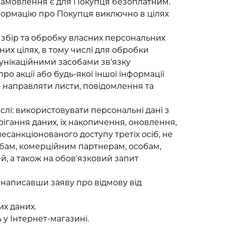
 Замовлення є для Покупця безоплатним.
нформацію про Покупця виключно в цілях
 збір та обробку власних персональних
их цілях, в тому числі для обробки
унікаційними засобами зв’язку
о акції або будь-якої іншої інформації
о направляти листи, повідомлення та
слі: використовувати персональні дані з
ігання даних, їх накопичення, оновлення,
несанкціонованого доступу третіх осіб, не
собам, комерційним партнерам, особам,
, а також на обов'язковий запит
 написавши заяву про відмову від
их даних.
 у Інтернет-магазині.