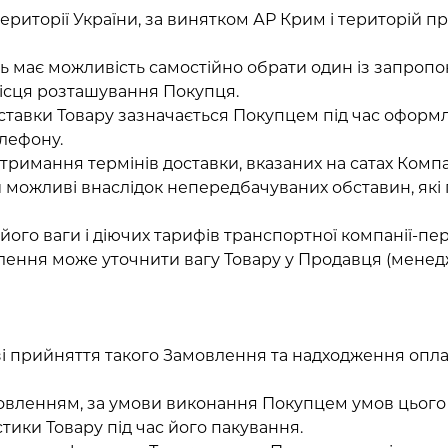
 території України, за винятком АР Крим і територій
 має можливість самостійно обрати один із запропо
 місця розташування Покупця.
оставки Товару зазначається Покупцем під час оформ
лефону.
дотримання термінів доставки, вказаних на сатах Комп
ки можливі внаслідок непередбачуваних обставин, я
д його ваги і діючих тарифів транспортної компанії-
ення може уточнити вагу Товару у Продавця (менедж
зі прийняття такого Замовлення та надходження опла
амовленням, за умови виконання Покупцем умов цього
истики Товару під час його пакування.