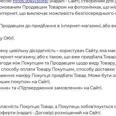
дресою
https://okvi.store/
(надалі - Сайт), створений для
онованим Продавцем Товаром на фотознімках, що містя
Інтернет, що виключає можливість безпосереднього 
я Продавцем до придбання в Інтернет-магазині, або 
у OKVI.
повну цивільну дієздатність – користувач Сайту, яка 
тернет-магазину, або є такою, що вже придбала Товар
згоди між Покупцем та Продавцем щодо виду Товару, йо
м, способу оплати Товару Покупцем, способу доставки
ираження наміру Покупця придбати Товар. Може бути
ошик покупок» на Сайті;
ення» та «Підтвердження замовлення» на Сайті.
 власність Покупцю Товар, а Покупець зобов’язується
оферти (надалі - Договір) розміщений на Сайті.