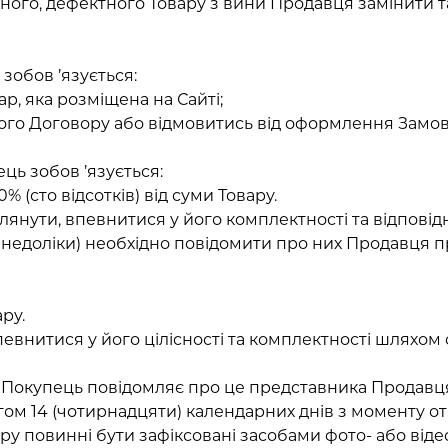
ного, дефектного Товару з вини Продавця замінити т
зобов ’язується:
ар, яка розміщена на Сайті;
ього Договору або відмовитись від оформлення Замо
ць зобов ’язується:
0% (сто відсотків) від суми Товару.
оглянути, впевнитися у його комплектності та відпові
- недоліки) необхідно повідомити про них Продавця 
ру.
евнитися у його цілісності та комплектності шляхом 
ру Покупець повідомляє про це представника Продавц
м 14 (чотирнадцяти) календарних днів з моменту от
ару повинні бути зафіксовані засобами фото- або від