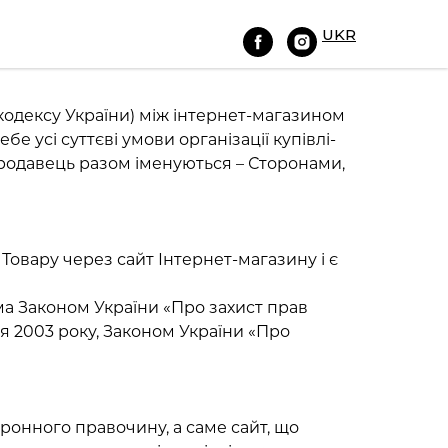
UKR
 кодексу України) між інтернет-магазином
бе усі суттєві умови організації купівлі-
Продавець разом іменуються – Сторонами,
овару через сайт Інтернет-магазину і є
а Законом України «Про захист прав
чня 2003 року, Законом України «Про
тронного правочину, а саме сайт, що