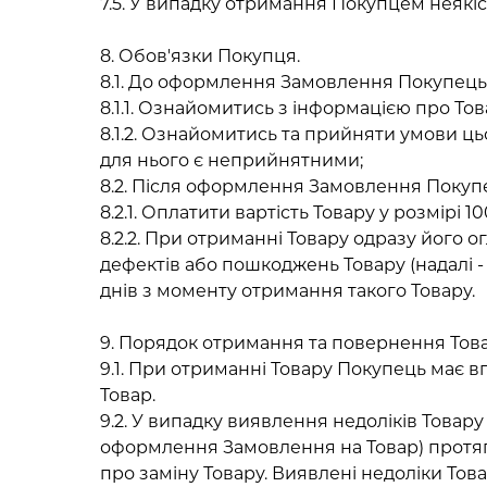
7.5. У випадку отримання Покупцем неякіс
8. Обов'язки Покупця.
8.1. До оформлення Замовлення Покупець 
8.1.1. Ознайомитись з інформацією про Тов
8.1.2. Ознайомитись та прийняти умови ц
для нього є неприйнятними;
8.2. Після оформлення Замовлення Покупе
8.2.1. Оплатити вартість Товару у розмірі 10
8.2.2. При отриманні Товару одразу його 
дефектів або пошкоджень Товару (надалі 
днів з моменту отримання такого Товару.
9. Порядок отримання та повернення Това
9.1. При отриманні Товару Покупець має вп
Товар.
9.2. У випадку виявлення недоліків Това
оформлення Замовлення на Товар) протяго
про заміну Товару. Виявлені недоліки Тов