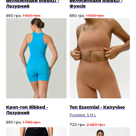
Велосипедки RIBBED -
Велосипедки RIBBED -
Лазурний
Фуксія
690
грн.
1 500
грн.
690
грн.
1 500
грн.
Кроп-топ Ribbed -
Топ Essential - Капучіно
Лазурний
Розміри: S M L
690
грн.
1 790
грн.
720
грн.
2 450
грн.