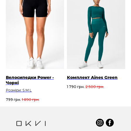
Велосипедки Power -
Комплект Aines Green
Чорні
1 790
грн.
2 500
грн.
Розміри: S M L
799
грн.
1 890
грн.