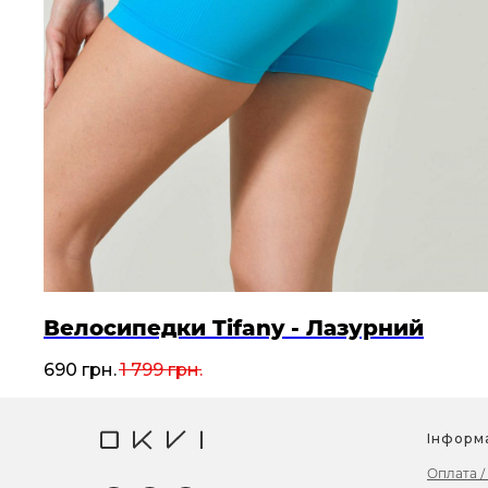
Велосипедки Tifany - Лазурний
690
грн.
1 799
грн.
Інформ
Оплата /