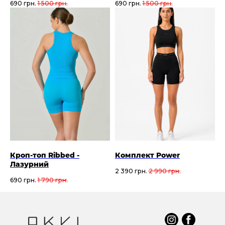
690
грн.
1 500
грн.
690
грн.
1 500
грн.
Кроп-топ Ribbed -
Комплект Power
Лазурний
2 390
грн.
2 990
грн.
690
грн.
1 790
грн.