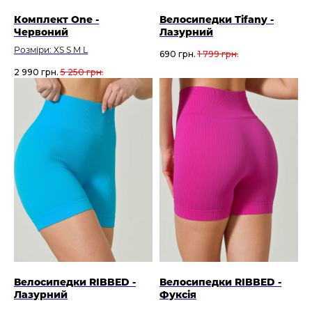
Комплект One -
Велосипедки Tifany -
Червоний
Лазурний
Розміри: XS S M L
690
грн.
1 799
грн.
2 990
грн.
5 250
грн.
Велосипедки RIBBED -
Велосипедки RIBBED -
Лазурний
Фуксія