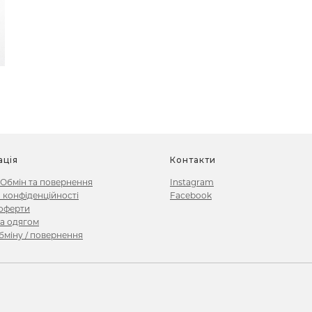
ація
Контакти
 Обмін та повернення
Instagram
 конфіденційності
Facebook
 оферти
а одягом
міну / повернення