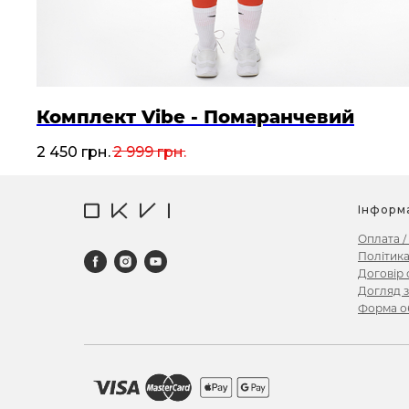
Комплект Vibe - Помаранчевий
2 450
грн.
2 999
грн.
Інформ
Оплата /
Політика
Договір
Догляд з
Форма об