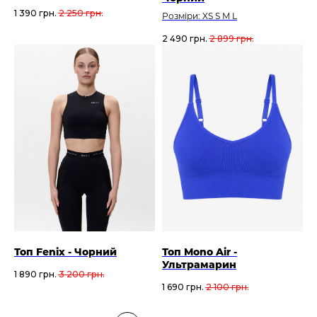
1 390
грн.
2 250
грн.
Розміри: XS S M L
2 490
грн.
2 899
грн.
Топ Fenix - Чорний
Топ Mono Air -
Ультрамарин
1 890
грн.
3 200
грн.
1 690
грн.
2 100
грн.