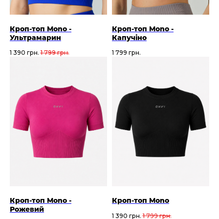
Кроп-топ Mono -
Кроп-топ Mono -
Ультрамарин
Капучіно
1 390
грн.
1 799
грн.
1 799
грн.
Кроп-топ Mono -
Кроп-топ Mono
Рожевий
1 390
грн.
1 799
грн.