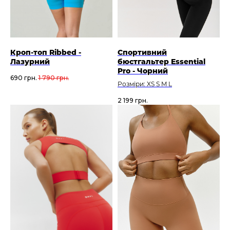
Кроп-топ Ribbed -
Спортивний
Лазурний
бюстгальтер Essential
Pro - Чорний
690
грн.
1 790
грн.
Розміри: XS S M L
2 199
грн.