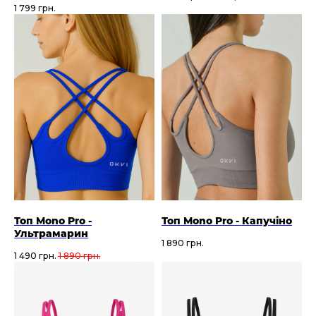
1 799
грн.
Топ Mono Pro -
Топ Mono Pro - Капучіно
Ультрамарин
1 890
грн.
1 490
грн.
1 890
грн.