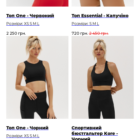
Топ One - Червоний
Топ Essential - Капучіно
Розміри: XS S M L
Розміри: S M L
2 250
грн.
720
грн.
2 450
грн.
Топ One - Чорний
Спортивний
бюстгальтер Kore -
Розміри: XS S M L
Чорний