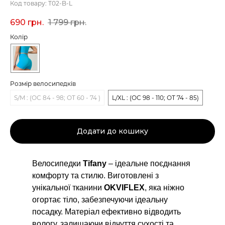
Код товару:
T02-B-L
690
грн.
1 799
грн.
Колір
Розмір велосипедків
S/M : (ОС 84 - 98; ОТ 60 - 74 )
L/XL : (ОС 98 - 110; ОТ 74 - 85)
Додати до кошику
Велосипедки
Tifany
– ідеальне поєднання
комфорту та стилю. Виготовлені з
унікальної тканини
OKVIFLEX
, яка ніжно
огортає тіло, забезпечуючи ідеальну
посадку. Матеріал ефективно відводить
вологу, залишаючи відчуття сухості та