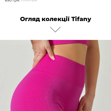
690
грн.
1 799
грн.
Огляд колекції Tifany