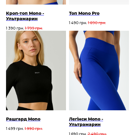
Кроп-топ Mono -
Топ Mono Pro
Ультрамарин
1 490
грн.
1 890
грн.
1 390
грн.
1 799
грн.
Рашгард Mono
Легінси Mono -
Ультрамарин
1 499
грн.
1 990
грн.
1 690
грн.
2 490
грн.