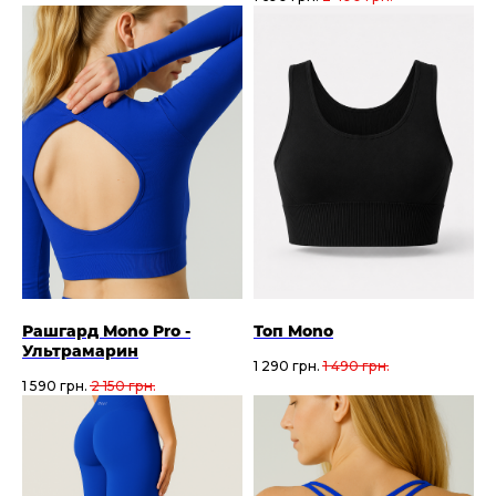
Рашгард Mono Pro -
Топ Mono
Ультрамарин
1 290
грн.
1 490
грн.
1 590
грн.
2 150
грн.