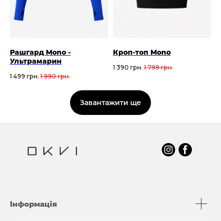
Рашгард Mono -
Кроп-топ Mono
Ультрамарин
1 390
грн.
1 799
грн.
1 499
грн.
1 990
грн.
Завантажити ще
Інформація