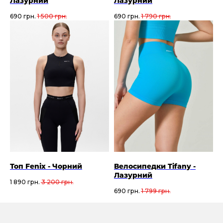
Лазурний
Лазурний
690
грн.
1 500
грн.
690
грн.
1 790
грн.
Топ Fenix - Чорний
Велосипедки Tifany -
Лазурний
1 890
грн.
3 200
грн.
690
грн.
1 799
грн.