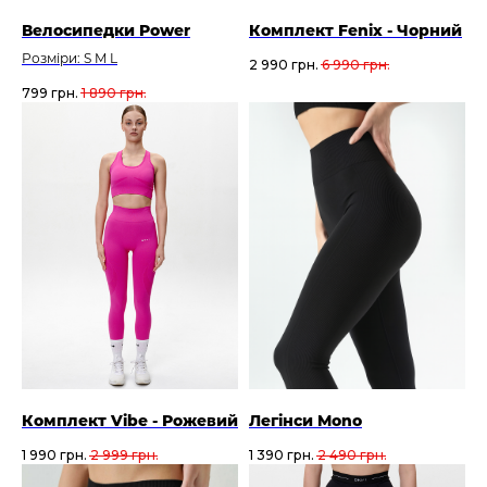
Велосипедки Power
Комплект Fenix - Чорний
Розміри: S M L
2 990
грн.
6 990
грн.
799
грн.
1 890
грн.
Комплект Vibe - Рожевий
Легінси Mono
1 990
грн.
2 999
грн.
1 390
грн.
2 490
грн.