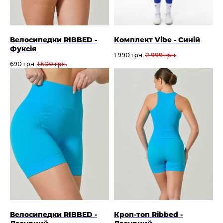
Велосипедки RIBBED -
Комплект Vibe - Синій
Фуксія
1 990
грн.
2 999
грн.
690
грн.
1 500
грн.
Велосипедки RIBBED -
Кроп-топ Ribbed -