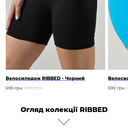
Велосипедки RIBBED - Чорний
Велоси
690
грн.
1 500
грн.
690
грн.
Огляд колекції RIBBED